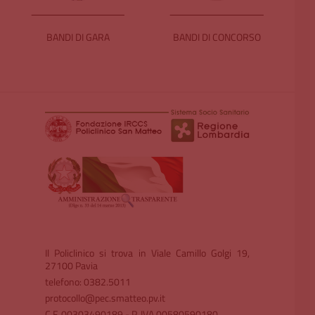
BANDI DI GARA
BANDI DI CONCORSO
Il Policlinico si trova in Viale Camillo Golgi 19,
27100 Pavia
telefono: 0382.5011
protocollo@pec.smatteo.pv.it
C.F. 00303490189 - P. IVA 00580590180