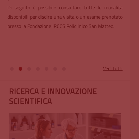
Di seguito è possibile consultare tutte le modalità
Si 
disponibili per disdire una visita o un esame prenotato
l'
Amb
presso la Fondazione IRCCS Policlinico San Matteo.
del
Padi
Le o
6 lu
Vedi tutti
RICERCA E INNOVAZIONE
SCIENTIFICA