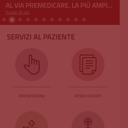
AL VIA PREMEDICARE, LA PIÙ AMPIA
Scopri di più
RETE EUROPEA DI RICERCA
SULL’ARRESTO CARDIACO: IL SAN
MATTEO GUIDA IL PROGETTO
SERVIZI AL PAZIENTE
INTERNAZIONALE
PRENOTAZIONI
RITIRO REFERTI