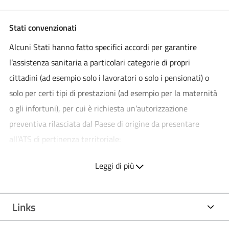
Stati convenzionati
Alcuni Stati hanno fatto specifici accordi per garantire
l’assistenza sanitaria a particolari categorie di propri
cittadini (ad esempio solo i lavoratori o solo i pensionati) o
solo per certi tipi di prestazioni (ad esempio per la maternità
o gli infortuni), per cui è richiesta un’autorizzazione
preventiva rilasciata dal Paese di origine da presentare
all’ATS di pertinenza territoriale:
Argentina
Australia
Leggi di più
Brasile
Capoverde
Città del Vaticano e Santa Sede
Croazia
Links
Ex JUGOSLAVIA (Macedonia, Serbia Montenegro,
Bosnia-Erzegovina)