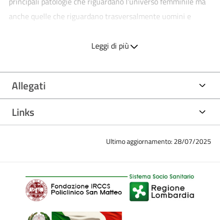
principali patologie che riguardano l’universo femminile ma
anche quelle che riguardano trasversalmente uomini e
donne in ottica di genere.
Leggi di più
Il San Matteo è una delle 126 aziende italiane ad aver
ottenuto il massimo riconoscimento. Tre i criteri di
Allegati
valutazione tenuti in considerazione: la presenza di
specialità cliniche che trattano problematiche di salute
Links
tipicamente femminili e trasversali ai due generi che
necessitano di percorsi differenziati, tipologia e
Ultimo aggiornamento: 28/07/2025
appropriatezza dei percorsi diagnostico-terapeutici e servizi
clinico-assistenziali in ottica multidisciplinare gender-
oriented, l’offerta di servizi relativi all’accoglienza delle
utenti alla degenza della donna a supporto dei percorsi
diagnostico-terapeutici (volontari, mediazione culturale e