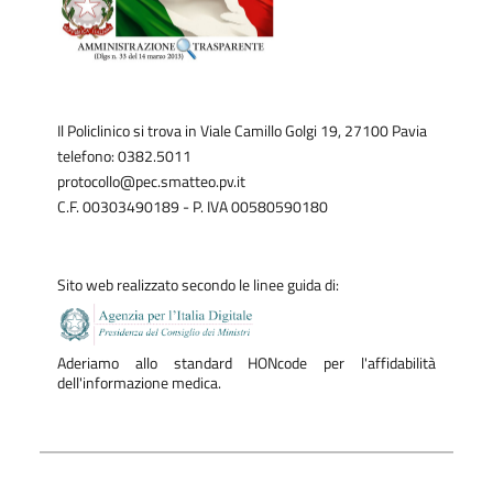
assistenza sociale) e, infine, il livello di preparazione
dell’ospedale per la gestione di vittime di violenza fisica e
verbale.
Il Policlinico si trova in Viale Camillo Golgi 19, 27100 Pavia
telefono: 0382.5011
protocollo@pec.smatteo.pv.it
C.F. 00303490189 - P. IVA 00580590180
Sito web realizzato secondo le linee guida di:
Aderiamo allo standard HONcode per l'affidabilità
dell'informazione medica.