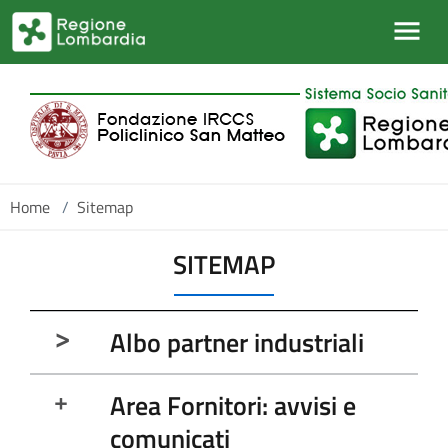
Salta al contenuto principale
Home
/
Sitemap
SITEMAP
Albo partner industriali
Area Fornitori: avvisi e
comunicati