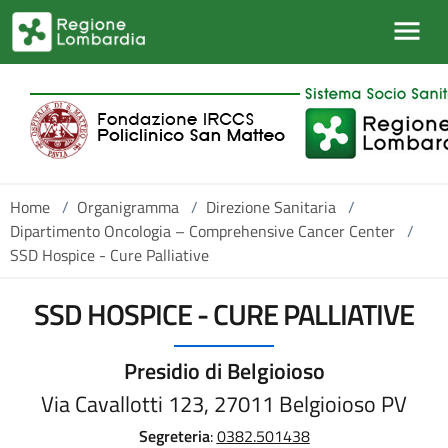
Salta al contenuto principale
Home
/
Organigramma
/
Direzione Sanitaria
/
Dipartimento Oncologia – Comprehensive Cancer Center
/
SSD Hospice - Cure Palliative
SSD HOSPICE - CURE PALLIATIVE
Presidio di Belgioioso
Via Cavallotti 123, 27011 Belgioioso PV
Segreteria
:
0382.501438