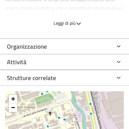
ricerca clinico-scientifica, che ci permette di integrare le più
recenti scoperte e tecnologie nel percorso di cura. In questo
Leggi di più
modo, garantiamo trattamenti sempre più efficaci,
personalizzati e sicuri.
Nel nostro Centro, l’attenzione alla qualità del servizio è una
Organizzazione
priorità: ogni paziente è accompagnato con competenza,
Attività
rispetto e umanità, in un ambiente che unisce innovazione e
cura dedicata.
Strutture correlate
+
−