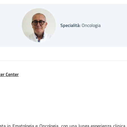
Specialità:
Oncologia
er Center
lista in Ematologia e Oncologia, con una lunga esperienza clinica