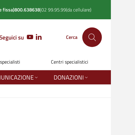
 fissa)
800.638638
|
02 99.95.99
(da cellulare)
Seguici su
YOUTUBE
LINKEDIN
Cerca
 specialisti
Centri specialistici
UNICAZIONE
DONAZIONI