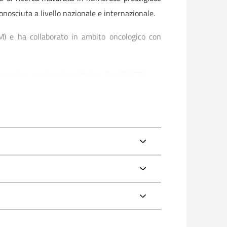
conosciuta a livello nazionale e internazionale.
OM) e ha collaborato in ambito oncologico con
atology, University of Wales, Cardiff (GB).
ternazionali.
ia (SIE), European Society for Blood and Marrow
gy (ESMO), Associazione Italiana di Oncologia
ogy, British Journal of Cancer, British Medical