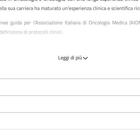
della sua carriera ha maturato un’esperienza clinica e scientifica ri
inee guida per l’Associazione Italiana di Oncologia Medica (AI
finizione di protocolli clinici.
e, tra cui un periodo come ricercatore presso il Department of Hem
Leggi di più
 su riviste recensite e relatore a numerosi congressi nazionali e in
e nazionali e internazionali tra cui Società Italiana di Ematolog
Clinical Oncology (ASCO), European Society for Medical Oncolo
alian Germ Cell Tumor Group (IGG).
 riviste scientifiche quali Lancet, Haematologica, Annals of Oncol