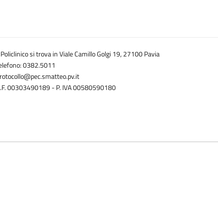
l Policlinico si trova in Viale Camillo Golgi 19, 27100 Pavia
elefono: 0382.5011
rotocollo@pec.smatteo.pv.it
.F. 00303490189 - P. IVA 00580590180