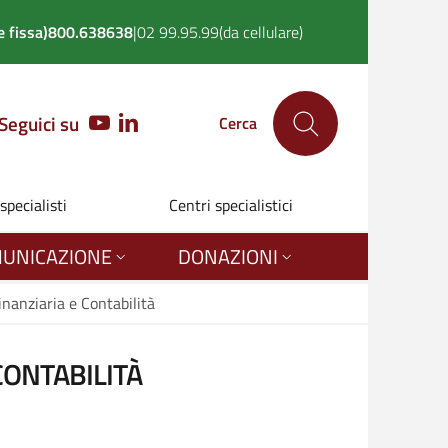
 fissa)
800.638638
|
02 99.95.99
(da cellulare)
Seguici su
YOUTUBE
LINKEDIN
Cerca
 specialisti
Centri specialistici
UNICAZIONE
DONAZIONI
nanziaria e Contabilità
CONTABILITÀ