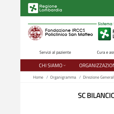
Salta al contenuto principale
Servizi al paziente
Cura e as
CHI SIAMO
ORGANIZZAZIO
Home
/
Organigramma
/
Direzione General
SC BILANCI