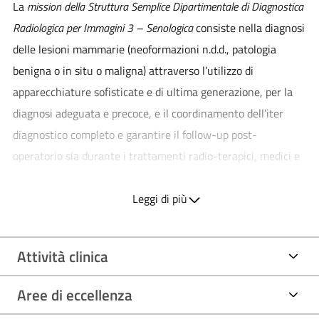
La
mission della Struttura Semplice Dipartimentale di Diagnostica
Radiologica per Immagini 3 – Senologica
consiste nella diagnosi
delle lesioni mammarie (neoformazioni n.d.d., patologia
benigna o in situ o maligna) attraverso l’utilizzo di
apparecchiature sofisticate e di ultima generazione, per la
diagnosi adeguata e precoce, e il coordinamento dell’iter
diagnostico completo e garantire il follow-up post-
operatorio sia durante i trattamenti radio-terapici, medici e
farmacologici, che a distanza di tempo da questi.
Leggi di più
Attività clinica
Aree di eccellenza