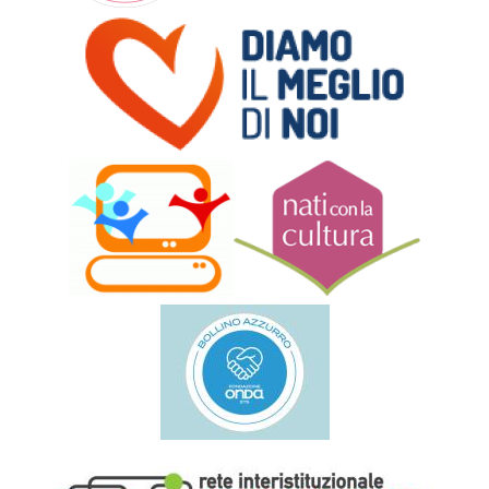
saranno
analizzate attraverso citometria a flusso per le cellule T
CD4+ e CD8+ di tipo 1, 17-1, 17, 22 e per le ILC1, ILC2, ILC3
NCR- e ILC3 NCR+. I tessuti sinoviali saranno analizzati in
base ai patotipi;
(iii) validare possibili biomarcatori solubili associati a
malattia refrattaria (Obiettivo 3).
A questo scopo, i pazienti saranno raggruppati in CXCL13-
dominante, IFNgamma più TNF dominante e IL-17
dominante; i cluster saranno analizzati in relazione alle
popolazioni di SFMC e ai patotipi tissutali.
Nel complesso, i risultati del nostro studio contribuiranno a
decifrare l'imprevedibile decorso della malattia nell’AR
autoanticorpo-negativa, e aiuteranno nell'identificazione di