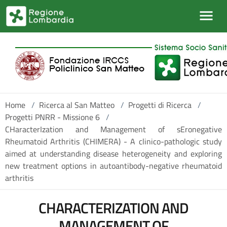
Salta al contenuto principale
Home
/
Ricerca al San Matteo
/
Progetti di Ricerca
/
Progetti PNRR - Missione 6
/
CHaracterIzation and Management of sEronegative
Rheumatoid Arthritis (CHIMERA) - A clinico-pathologic study
aimed at understanding disease heterogeneity and exploring
new treatment options in autoantibody-negative rheumatoid
arthritis
CHARACTERIZATION AND
MANAGEMENT OF