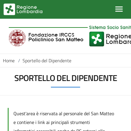
Salta al contenuto principale
Home
/
Sportello del Dipendente
SPORTELLO DEL DIPENDENTE
Quest'area è riservata al personale del San Matteo
e contiene i link ai principali strumenti
informatici accessibili anche da PC esterni alla