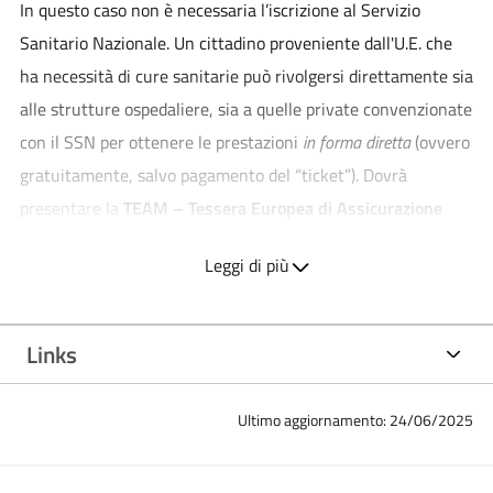
In questo caso non è necessaria l’iscrizione al Servizio
Sanitario Nazionale. Un cittadino proveniente dall'U.E. che
ha necessità di cure sanitarie
può rivolgersi direttamente sia
alle strutture ospedaliere, sia a quelle private convenzionate
con il SSN per ottenere le prestazioni
in forma diretta
(ovvero
gratuitamente, salvo pagamento del “ticket”). Dovrà
presentare la
TEAM – Tessera Europea di Assicurazione
Malattia
.
Leggi di più
Se non ha la TEAM:
1) se il cittadino
ha comunque copertura sanitaria
, deve recarsi
Links
ai competenti uffici A.S.L., e chiedere un attestato
sostitutivo. Senza questo certificato sostitutivo l’assistito
Ultimo aggiornamento: 24/06/2025
pagherà la prestazione per intero e potrà chiederne il
rimborso alla propria istituzione competente.