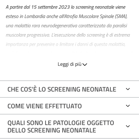
A partire dal 15 settembre 2023 lo screening neonatale viene
esteso in Lombardia anche all’Atrofia Muscolare Spinale (SMA),
una malattia rara neurodegenerativa caratterizzata da paralisi
muscolare progressiva. L’esecuzione dello screening è di estrema
importanza per prevenire o limitare i danni di questa malattia,
così da assicurare una buona qualità di vita al maggior numero di
bambini affetti.
Leggi di più
In Italia lo Screening Neonatale è obbligatorio e gratuito dal 1992
per fenilchetonuria, ipotiroidismo congenito e fibrosi cistica. Negli
CHE COS’È LO SCREENING NEONATALE
anni lo sviluppo delle tecnologie di laboratorio ha semplificato le
analisi di screening, consentendo di ampliare l’indagine ad un
COME VIENE EFFETTUATO
ampio spettro di malattie congenite, fino ad arrivare allo
Screening Neonatale Esteso (SNE) che oggi comprende più di 50
QUALI SONO LE PATOLOGIE OGGETTO
patologie rare.
DELLO SCREENING NEONATALE