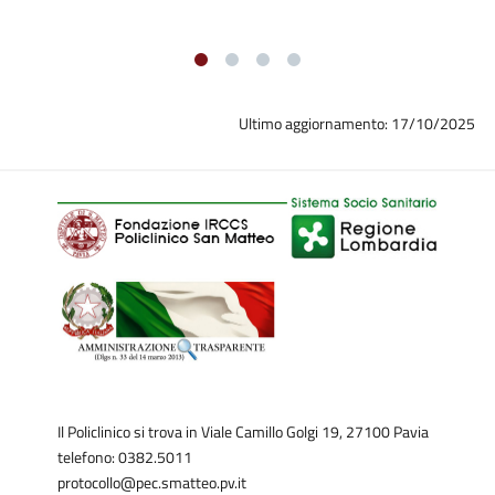
Paulli
Titolo progetto:
Characterization of primary central nervous
system diffuse large B cell lymphoma (PCNS-DLBCL) by
Ultimo aggiornamento: 17/10/2025
multiomic approach.
Inizio progetto: 01/07/2024 Fine progetto: 30/06/2026
Progetto n.4
Responsabile Scientifico: Silvia Pisani CO-PI: Marco
Benazzo
Titolo progetto:
Minimally invasive implantable Shape
Memory Engineered Tissue (SMET) to improve regeneration
avoiding the onset of infection disease and biofilm formation in
upper respiratory tract.
Il Policlinico si trova in Viale Camillo Golgi 19, 27100 Pavia
Inizio progetto: 01/07/2024 Fine progetto: 30/06/2026
telefono: 0382.5011
Progetto n.5
protocollo@pec.smatteo.pv.it