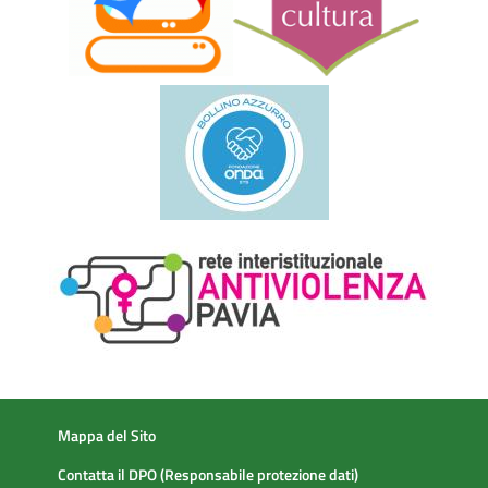
Oliviero
Titolo progetto:
Identification of an immune single cell
transcriptomic profile of patients with hepatocellular
carcinoma responding or non-responding to immune-
checkpoint inhibitors.
Inizio progetto: 01/07/2024 Fine progetto: 30/06/2026
Progetto n.10
Responsabile Scientifico: Stefania Croce CO-PI: Chiara
Valsecchi
Titolo progetto:
Standardization of culture conditions and in
vitro potency tests for MSC and MSC derived-Extracellular
vesicles for clinical application.
Inizio progetto: 01/07/2024 Fine progetto: 30/06/2026
Mappa del Sito
Progetto n.11
Contatta il DPO (Responsabile protezione dati)