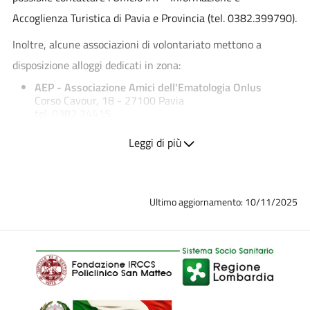
Accoglienza Turistica di Pavia e Provincia (tel. 0382.399790).
Inoltre, alcune associazioni di volontariato mettono a
disposizione alloggi dedicati in zona:
AEP - Associazione Amici dell'Ematologia Onlus
Corso Cavour, 18 - 27100 Pavia
tel: 0382 24415
AGAL - Associazione genitori e amici del bambino
Leggi di più
leucemico
Viale Golgi, 2 - 27100 Pavia
tel: 0382 502548
Ultimo aggiornamento: 10/11/2025
ANPO - Associazione Nazionale Prevenzione
Oncologica
Via Monferrato, 9 - 27100 Pavia
tel: 0382 529684