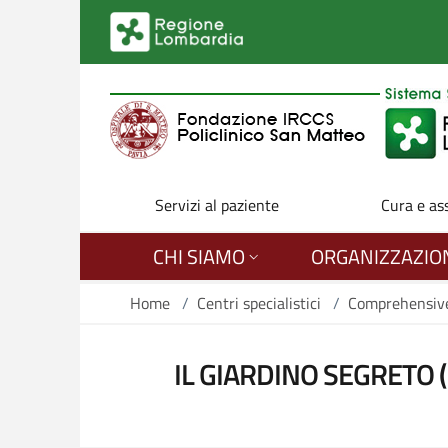
Salta al contenuto principale
Servizi al paziente
Cura e as
CHI SIAMO
ORGANIZZAZIO
Home
/
Centri specialistici
/
Comprehensive
IL GIARDINO SEGRETO 