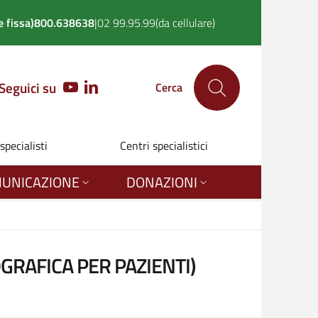
 fissa)
800.638638
|
02 99.95.99
(da cellulare)
Seguici su
YOUTUBE
LINKEDIN
Cerca
 specialisti
Centri specialistici
UNICAZIONE
DONAZIONI
GRAFICA PER PAZIENTI)