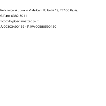
l Policlinico si trova in Viale Camillo Golgi 19, 27100 Pavia
elefono: 0382.5011
rotocollo@pec.smatteo.pv.it
.F. 00303490189 - P. IVA 00580590180