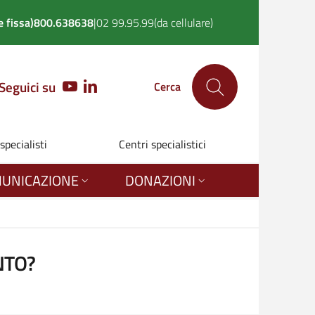
 fissa)
800.638638
|
02 99.95.99
(da cellulare)
Seguici su
YOUTUBE
LINKEDIN
Cerca
 specialisti
Centri specialistici
UNICAZIONE
DONAZIONI
NTO?