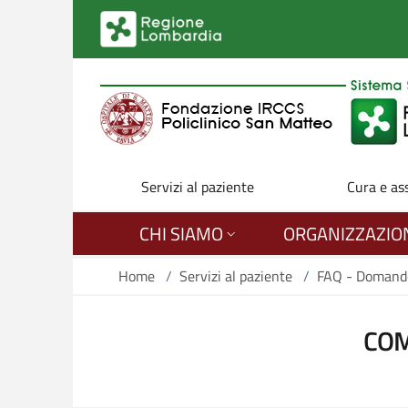
Salta al contenuto principale
Servizi al paziente
Cura e as
CHI SIAMO
ORGANIZZAZIO
Home
/
Servizi al paziente
/
FAQ - Domande
COM