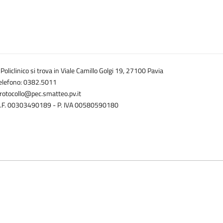
l Policlinico si trova in Viale Camillo Golgi 19, 27100 Pavia
elefono: 0382.5011
rotocollo@pec.smatteo.pv.it
.F. 00303490189 - P. IVA 00580590180