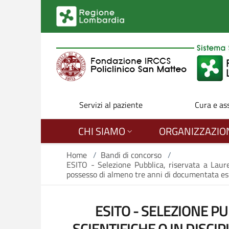
Salta al contenuto principale
Servizi al paziente
Cura e as
CHI SIAMO
ORGANIZZAZIO
Home
/
Bandi di concorso
/
ESITO - Selezione Pubblica, riservata a Laurea
possesso di almeno tre anni di documentata es
ESITO - SELEZIONE PUB
SCIENTIFICHE O IN DISCI