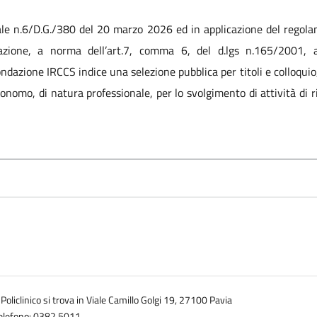
ale n.6/D.G./380 del 20 marzo 2026 ed in applicazione del regola
razione, a norma dell’art.7, comma 6, del d.lgs n.165/2001, 
azione IRCCS indice una selezione pubblica per titoli e colloqui
tonomo, di natura professionale, per lo svolgimento di attività di 
l Policlinico si trova in Viale Camillo Golgi 19, 27100 Pavia
elefono: 0382.5011