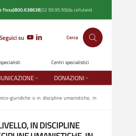
 fissa)
800.638638
|
02 99.95.99
(da cellulare)
Seguici su
YOUTUBE
LINKEDIN
Cerca
 specialisti
Centri specialistici
UNICAZIONE
DONAZIONI
mico-giuridiche o in discipline umanistiche, in
LIVELLO, IN DISCIPLINE
SCIPLINE UMANISTICHE, IN