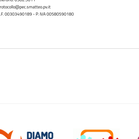
rotocollo@pec.smatteo.pv.it
.F. 00303490189 - P. IVA 00580590180