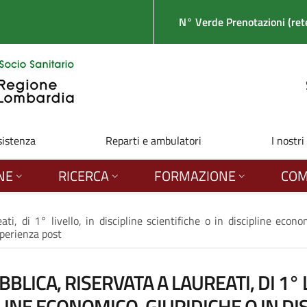
N° Verde Prenotazioni (rete
sistenza
Reparti e ambulatori
I nostri
NE
RICERCA
FORMAZIONE
COM
ti, di 1° livello, in discipline scientifiche o in discipline econo
perienza post
BLICA, RISERVATA A LAUREATI, DI 1° 
PLINE ECONOMICO-GIURIDICHE O IN DI