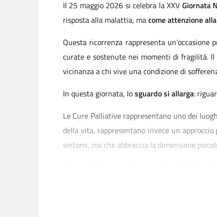
Il 25 maggio 2026 si celebra la XXV
Giornata N
risposta alla malattia, ma
come attenzione alla
Questa ricorrenza rappresenta un’occasione pre
curate e sostenute nei momenti di fragilità. Il 
vicinanza a chi vive una condizione di sofferen
In questa giornata, lo
sguardo si allarga
: rigua
Le Cure Palliative rappresentano uno dei luogh
della vita, rappresentano invece un approccio p
sintomi, ma che abbraccia la dimensione psicolo
Presso la Struttura Hospice – Cure Palliative d
un lavoro fatto di competenze e, soprattutt
personalizzata e rispettosa della dignità di ogn
un percorso davvero umano.