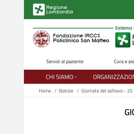
Salta al contenuto principale
Servizi al paziente
Cura e as
CHI SIAMO
ORGANIZZAZIO
Home
/
Notizie
/
Giornata del sollievo - 2
GI