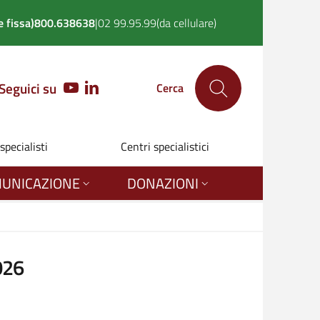
 fissa)
800.638638
|
02 99.95.99
(da cellulare)
Seguici su
YOUTUBE
LINKEDIN
Cerca
 specialisti
Centri specialistici
UNICAZIONE
DONAZIONI
026