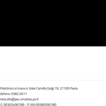
l Policlinico si trova in Viale Camillo Golgi 19, 27100 Pavia
elefono: 0382.5011
rotocollo@pec.smatteo.pv.it
.F. 00303490189 - P. IVA 00580590180