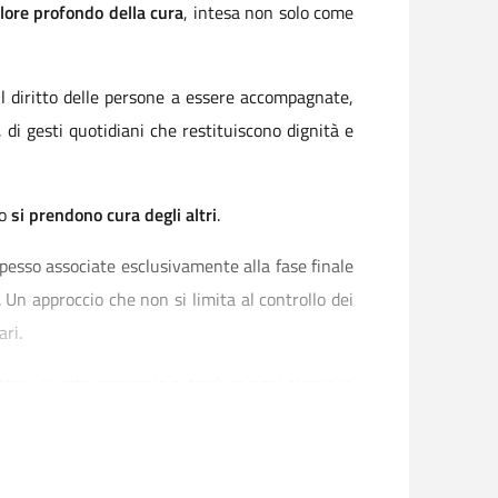
lore profondo della cura
, intesa non solo come
il diritto delle persone a essere accompagnate,
, di gesti quotidiani che restituiscono dignità e
no
si prendono cura degli altri
.
pesso associate esclusivamente alla fase finale
 Un approccio che non si limita al controllo dei
ari.
tteo, questo approccio si traduce ogni giorno in
insieme per garantire un’assistenza attenta,
e la vicinanza, elementi essenziali per costruire