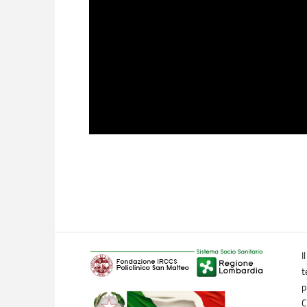
I
t
p
C