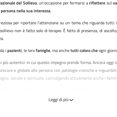
azionale del Sollievo
, un’occasione per fermarsi a
riflettere
sul
va
 persona nella sua interezza.
ziosa per riportare l’attenzione su un tema che riguarda tutti: 
sollievo non è fatto solo di terapie. È fatto di presenza, di ascolto
za.
rda i
pazienti
, le loro
famiglie
, ma anche
tutti coloro
che
ogni gior
i più autentici in cui questo impegno prende forma. Ancora oggi s
recoce e globale alla persona con patologie croniche e inguaribili.
gica, sociale e spirituale, coinvolgendo attivamente anche i famili
el Presidio di Belgioioso della Fondazione IRCCS Policlinico San Ma
o, di umanità. Professionisti con competenze diverse operano 
Leggi di più
i persona. Accanto alla cura, trovano spazio l’ascolto, la relazione 