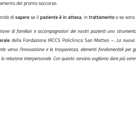
llamento del pronto soccorso.
endo di
sapere
se il
paziente è in attesa
, in
trattamento
o se sono
ione di familiari e accompagnatori dei nostri pazienti uno strumento
nerale
della Fondazione IRCCS Policlinico San Matteo –.
La nuova p
e verso l’innovazione e la trasparenza, elementi fondamentali per ga
a relazione interpersonale. Con questo servizio vogliamo dare più serenit