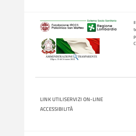
I
t
p
C
LINK UTILI
SERVIZI ON-LINE
ACCESSIBILITÀ