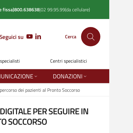
 fissa)
800.638638
|
02 99.95.99
(da cellulare)
Seguici su
YOUTUBE
LINKEDIN
Cerca
 specialisti
Centri specialistici
UNICAZIONE
DONAZIONI
 percorso dei pazienti al Pronto Soccorso
DIGITALE PER SEGUIRE IN
NTO SOCCORSO