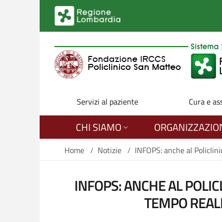
Salta al contenuto principale
Servizi al paziente
Cura e as
CHI SIAMO
ORGANIZZAZIO
Home
/
Notizie
/
INFOPS: anche al Policlini
INFOPS: ANCHE AL POLIC
TEMPO REALE