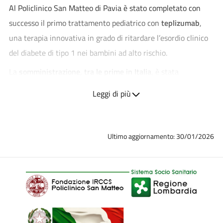
Al Policlinico San Matteo di Pavia è stato completato con
successo il primo trattamento pediatrico con
teplizumab
,
una terapia innovativa in grado di ritardare l’esordio clinico
del diabete di tipo 1 nei bambini ad alto rischio.
La
somministrazione
,
tra le prime in Italia
, è stata
effettuata
su una ragazzina di 14 anni
seguita dal dottor
Leggi di più
Carmelo Pistone e dalla professoressa Ilaria
Brambilla dell’Ambulatorio di Auxologia, Diabetologia,
Endocrinologia e Ginecologia Pediatrica.
Ultimo aggiornamento: 30/01/2026
Durante il trattamento, l’unico effetto collaterale osservato
è stata una linfopenia transitoria, che si è risolta
spontaneamente nell’arco di una settimana.
Teplizumab è un
anticorpo monoclonale
che agisce sul
sistema immunitario modulando i linfociti T, cellule coinvolte