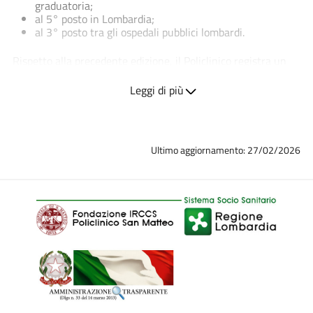
graduatoria;
al 5° posto in Lombardia;
al 3° posto tra gli ospedali pubblici lombardi.
Rispetto alla precedente edizione, il Policlinico registra un
miglioramento di una posizione, confermando un percorso di
Leggi di più
crescita costante e strutturato.
Una classifica basata su qualità, reputazione ed esperienza
dei pazienti.
Ultimo aggiornamento: 27/02/2026
La graduatoria “World’s Best Hospitals” prende in esame
oltre 2.500 strutture in oltre 30 Paesi e seleziona le 250
migliori sulla base di criteri oggettivi e multidimensionali.
La metodologia considera:
indicatori di qualità e sicurezza delle cure, inclusi
parametri clinici e organizzativi;
raccomandazioni di professionisti sanitari (medici,
direttori sanitari e manager ospedalieri) attraverso un