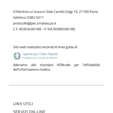
ampio sondaggio internazionale;
esperienza e soddisfazione dei pazienti;
Il Policlinico si trova in Viale Camillo Golgi 19, 27100 Pavia
Patient Reported Outcome Measures (PROMs), che
valutano gli esiti delle cure dal punto di vista dei
telefono: 0382.5011
pazienti.
protocollo@pec.smatteo.pv.it
C.F. 00303490189 - P. IVA 00580590180
Si tratta quindi di una valutazione che integra performance
clinica, organizzazione, reputazione scientifica e centralità
Sito web realizzato secondo le linee guida di:
della persona.
Un riconoscimento al lavoro di tutta la comunità
professionale.
Aderiamo allo standard HONcode per l'affidabilità
dell'informazione medica.
Il posizionamento ottenuto è il risultato del lavoro
quotidiano di medici, infermieri, ricercatori, tecnici,
personale amministrativo e di supporto che operano con
competenza e dedizione all’interno del Policlinico.
LINK UTILI
Questo riconoscimento internazionale rappresenta uno
SERVIZI ON-LINE