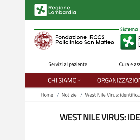
Salta al contenuto principale
Servizi al paziente
Cura e as
CHI SIAMO
ORGANIZZAZIO
Home
/
Notizie
/
West Nile Virus: identific
WEST NILE VIRUS: ID