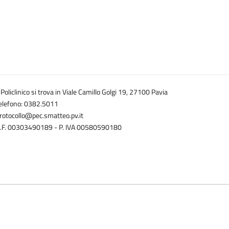
o studio potrebbero estendersi anche ad altre malattie trasmesse d
te pubblica.
ll'ambito del progetto europeo "
Counter-acting the pandemic potential 
cs against WNV and DENV (InFlaMe)
", finanziato con 8 milioni di eu
uti di ricerca provenienti da 5 Paesi europei, coordinati dal Policl
lle interazioni virus-ospite le strategie di difesa per sviluppare 
l Policlinico si trova in Viale Camillo Golgi 19, 27100 Pavia
.
elefono: 0382.5011
rotocollo@pec.smatteo.pv.it
rghesi
, principal investigator, che ha guidato la collaborazione int
.F. 00303490189 - P. IVA 00580590180
oi collaboratori,
Alessandro Ferrari, Francesca Rovida, Irene Cassa
a;
Maria Antonietta Avanzini
, biologa della SC Oncoematologia ped
i
e
Micol Angelini
, biologhe della SC Neonatologia e Terapia Intens