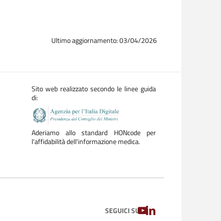
a zanzare e zecche, contribuendo a migliorare le
of flaviviruses: addressing virus-host interactions
Ultimo aggiornamento: 03/04/2026
ro nell’ambito del programma Horizon dell’Unione
inico San Matteo.
nuove terapie contro le infezioni da West Nile e
Sito web realizzato secondo le linee guida
di:
ernazionale, e porta la firma di
Fausto Baldanti
,
niti, Daniele Lilleri, Antonio Piralla; di Marco
Aderiamo allo standard HONcode per
l'affidabilità dell'informazione medica.
iatrica; Patrizia Comoli, responsabile SSD Cell
iva Neonatale.
YOUTUBE
LINKEDIN
SEGUICI SU