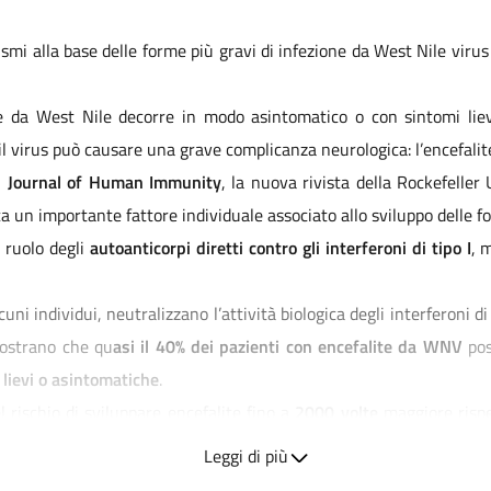
ismi alla base delle forme più gravi di infezione da West Nile vir
e da West Nile decorre in modo asintomatico o con sintomi lievi
il virus può causare una grave complicanza neurologica: l’encefalit
l
Journal of Human Immunity
, la nuova rivista della Rockefeller
ica un importante fattore individuale associato allo sviluppo delle f
l ruolo degli
autoanticorpi diretti contro gli interferoni di tipo I
, 
uni individui, neutralizzano l’attività biologica degli interferoni 
 mostrano che qu
asi il 40% dei pazienti con encefalite da WNV
pos
lievi o asintomatiche
.
rischio di sviluppare encefalite fino a
2000 volte
maggiore rispe
 fattori umani di predisposizione alle malattie infettive.
Leggi di più
pettive per l’identificazione precoce delle persone a maggior risch