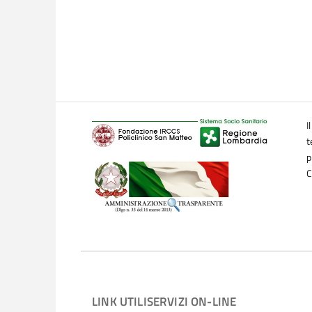
infezione da WNV. Inoltre, le implicazioni dell
strategie di prevenzione e protezione della salu
I risultati della ricerca si contestualizzano ne
and defense strategies to design new therapeuti
Europea e che vede la partecipazione di 11 Istit
Il progetto si pone come obiettivi lo studio de
I
Dengue puntando su un approccio One-Health
t
p
Lo studio è stato coordinato da
Alessandro Bo
C
direttore SC Microbiologia e Virologia, e dei su
Zecca
, direttore SC Oncoematologia pediatric
Factory, con
Stefania Croce; Francesca Trespid
LINK UTILI
SERVIZI ON-LINE