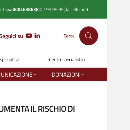
 fissa)
800.638638
|
02 99.95.99
(da cellulare)
Seguici su
YOUTUBE
LINKEDIN
Cerca
 specialisti
Centri specialistici
UNICAZIONE
DONAZIONI
UMENTA IL RISCHIO DI