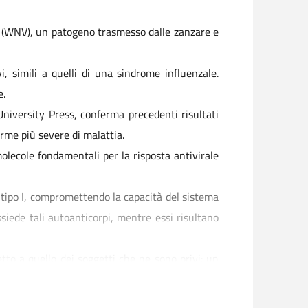
us (WNV), un patogeno trasmesso dalle zanzare e
, simili a quelli di una sindrome influenzale.
e.
 University Press, conferma precedenti risultati
orme più severe di malattia.
molecole fondamentali per la risposta antivirale
di tipo I, compromettendo la capacità del sistema
siede tali autoanticorpi, mentre essi risultano
tto a quello dei soggetti che ne sono privi: un
io e per la prevenzione delle forme più gravi di