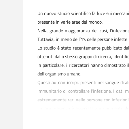
Un nuovo studio scientifico fa luce sui meccan
presente in varie aree del mondo.
Nella grande maggioranza dei casi, l’infezion
Tuttavia, in meno dell’1% delle persone infette 
Lo studio è stato recentemente pubblicato da
ottenuti dallo stesso gruppo di ricerca, identif
In particolare, i ricercatori hanno dimostrato i
dell’organismo umano.
Questi autoanticorpi, presenti nel sangue di alc
immunitario di controllare l’infezione. I dati
estremamente rari nelle persone con infezioni 
La loro presenza è associata a un aumento del 
livello di rischio senza precedenti nel campo dei
Questi risultati aprono nuove e importanti pros