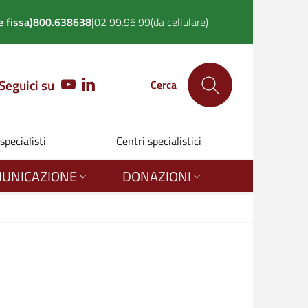
 fissa)
800.638638
|
02 99.95.99
(da cellulare)
Seguici su
YOUTUBE
LINKEDIN
Cerca
 specialisti
Centri specialistici
UNICAZIONE
DONAZIONI