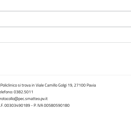
l Policlinico si trova in Viale Camillo Golgi 19, 27100 Pavia
elefono: 0382.5011
rotocollo@pec.smatteo.pv.it
.F. 00303490189 - P. IVA 00580590180