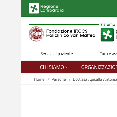
Salta al contenuto principale
Servizi al paziente
Cura e as
CHI SIAMO
ORGANIZZAZIO
Home
/
Persone
/
Dott.ssa Apicella Antoni