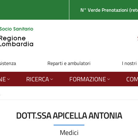
N° Verde Prenotazioni (rete
sistenza
Reparti e ambulatori
I nostri
NE
RICERCA
FORMAZIONE
COM
a
DOTT.SSA APICELLA ANTONIA
Medici