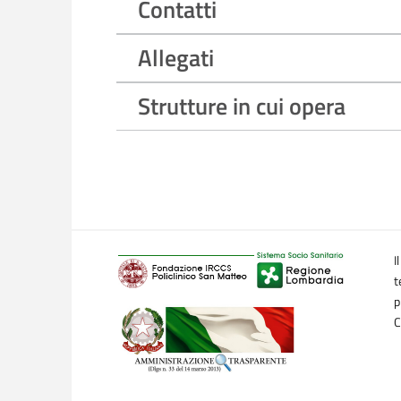
Contatti
Allegati
Strutture in cui opera
I
t
p
C