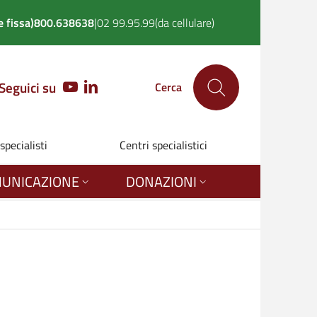
 fissa)
800.638638
|
02 99.95.99
(da cellulare)
Seguici su
YOUTUBE
LINKEDIN
Cerca
 specialisti
Centri specialistici
UNICAZIONE
DONAZIONI