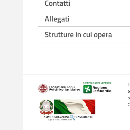
Contatti
Allegati
Strutture in cui opera
I
t
p
C