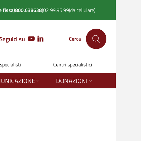
 fissa)
800.638638
|
02 99.95.99
(da cellulare)
Seguici su
YOUTUBE
LINKEDIN
Cerca
 specialisti
Centri specialistici
UNICAZIONE
DONAZIONI