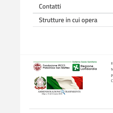
Contatti
Strutture in cui opera
I
t
p
C