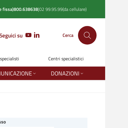
 fissa)
800.638638
|
02 99.95.99
(da cellulare)
Seguici su
YOUTUBE
LINKEDIN
Cerca
 specialisti
Centri specialistici
UNICAZIONE
DONAZIONI
sso