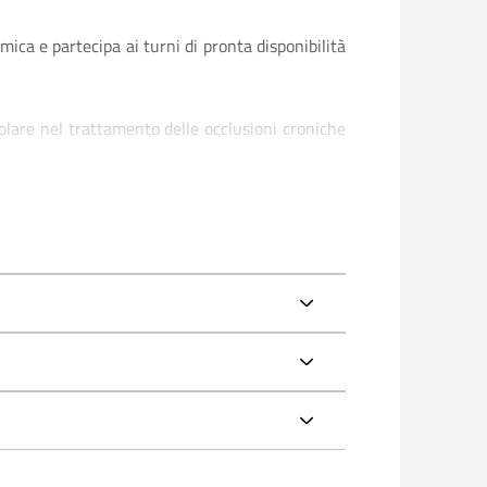
mica e partecipa ai turni di pronta disponibilità
lare nel trattamento delle occlusioni croniche
o dei settori di ricerca relativi a cardiopatia
a polmonare.
stica.