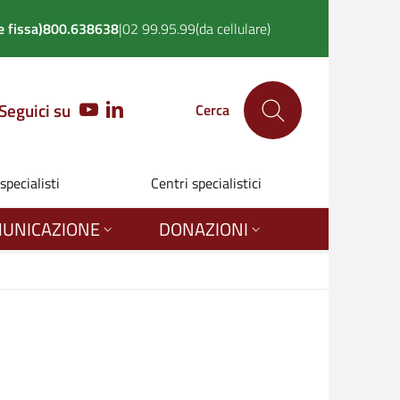
 fissa)
800.638638
|
02 99.95.99
(da cellulare)
Seguici su
YOUTUBE
LINKEDIN
Cerca
 specialisti
Centri specialistici
UNICAZIONE
DONAZIONI