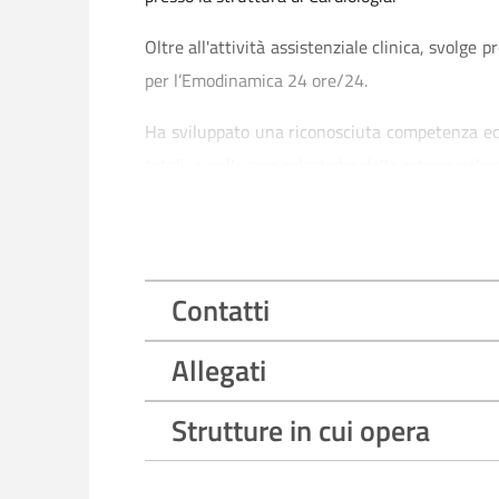
Oltre all'attività assistenziale clinica, svolge
per l’Emodinamica 24 ore/24.
Ha sviluppato una riconosciuta competenza ed 
totali, e nelle angioplastiche delle arterie polm
Ha contribuito ad oltre 300 pubblicazioni scie
ischemica, cardiologia interventistica, biologi
E' fellow dell'Associazione Nazionale Medici Card
Contatti
E' stata relatore in numerosi congressi Nazional
Allegati
Ha partecipato in qualità di Co-Investigatore a T
Strutture in cui opera