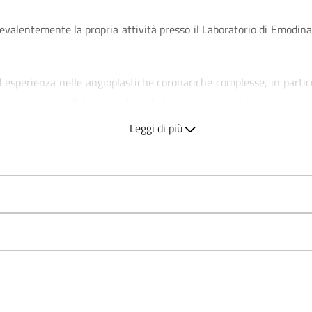
 prevalentemente la propria attività presso il Laboratorio di Emodina
esperienza nelle angioplastiche coronariche complesse, in partico
onari, per cui collabora con la radiologia interventistica.
Leggi di più
ntifiche, di cui 75 su riviste a controllo redazionale, nell'ambit
a molecolare e genetica delle cardiomiopatie, ipertensione arterios
iologi Ospedalieri e della Società Italiana di Cardiologia Interventi
i ed Internazionali.
rial Clinici Nazionali ed Internazionali.