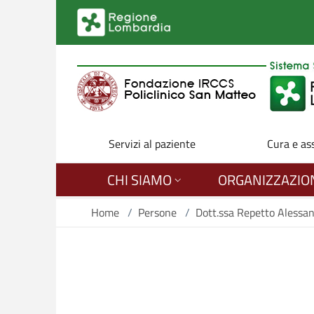
Salta al contenuto principale
Servizi al paziente
Cura e as
CHI SIAMO
ORGANIZZAZIO
Home
/
Persone
/
Dott.ssa Repetto Alessa