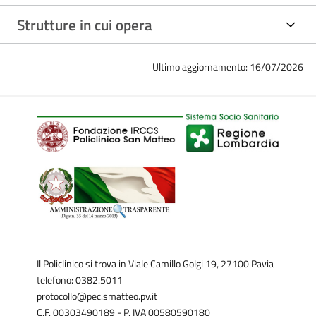
interesse è rappresentata dalla patologia biliopancreatica,
Strutture in cui opera
ambito in cui ha maturato competenze cliniche e tecniche
altamente specialistiche. Collabora regolarmente con gruppi
Ultimo aggiornamento: 16/07/2026
di ricerca nazionali e internazionali ed è autore di numerose
pubblicazioni scientifiche su riviste internazionali indicizzate
nei settori della gastroenterologia, endoscopia digestiva ed
ecoendoscopia.
La sua produzione scientifica e le sue
principali aree di
competenza
includono:
Diagnosi e trattamento della patologia biliopancreatica
benigna e maligna
Trattamenti endoscopici avanzati delle ostruzioni biliari
e pancreatiche
Drenaggio ecoendoscopico di pseudocisti pancreatiche e
Il Policlinico si trova in Viale Camillo Golgi 19, 27100 Pavia
raccolte peripancreatiche
telefono: 0382.5011
Gestione delle stenosi del tratto gastrointestinale
Ecoendoscopia diagnostica ed interventistica
protocollo@pec.smatteo.pv.it
Tecniche endoscopiche mininvasive per il trattamento
C.F. 00303490189 - P. IVA 00580590180