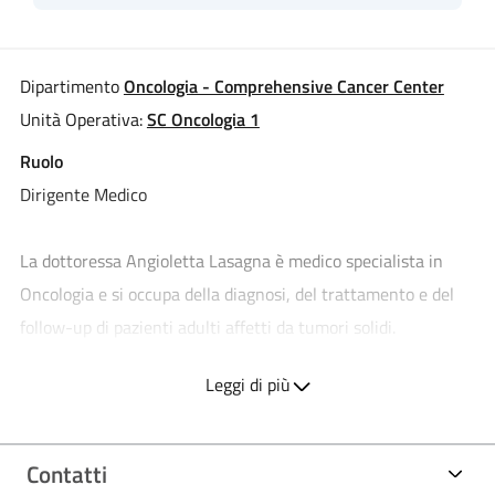
Dipartimento
Oncologia - Comprehensive Cancer Center
Unità Operativa:
SC Oncologia 1
Ruolo
Dirigente Medico
La dottoressa Angioletta Lasagna è medico specialista in
Oncologia e si occupa della diagnosi, del trattamento e del
follow-up di pazienti adulti affetti da tumori solidi.
Ha conseguito la laurea in Medicina e Chirurgia presso
Leggi di più
l’Università degli Studi di Pavia nel 2008 e la successiva
specializzazione in Oncologia Medica presso la medesima
Università nel 2016.
Contatti