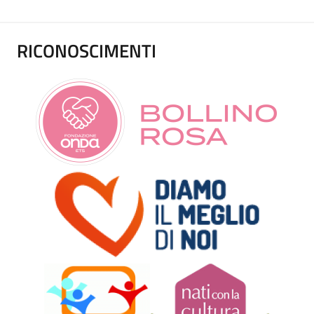
multidisciplinare TEF (tumori eredo-familiari). Inoltre fa
parte del gruppo multidisciplinare delle patologie osto-
RICONOSCIMENTI
oncologiche, sempre attivi nella nostra Fondazione; in
questo ambito svolge attività ambulatoriale
multidisciplinare congiunta con specialisti ortopedici e
radioterapisti.
Collabora attivamente con l’associazione dei pazienti affetti
da carcinoma mammario per la diffusione delle conoscenze
su queste patologie e l’ottimizzazione dei percorsi di cura.