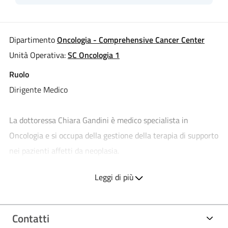
Dipartimento
Oncologia - Comprehensive Cancer Center
Unità Operativa:
SC Oncologia 1
Ruolo
Dirigente Medico
La dottoressa Chiara Gandini è medico specialista in
Oncologia e si occupa della gestione della terapia di supporto
nei pazienti affetti da neoplasia.
Ha conseguito la laurea in Medicina e Chirurgia presso
Leggi di più
l’Università degli Studi di Milano nel 2007 e la successiva
specializzazione in Oncologia Medica presso la medesima
Università nel 2012;
la formazione professionale si è svolta
Contatti