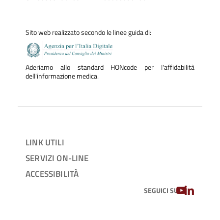
per i pazienti che necessitano di tale percorso (pz oncologici
e non oncologici). Svolge inoltre attività clinica presso
Sito web realizzato secondo le linee guida di:
l’Hospice ed il Day Hospice della Fondazione.
E’ infine attiva in ambito scientifico e ha partecipato e
Aderiamo allo standard HONcode per l'affidabilità
partecipa ad attività di ricerca clinica nell’ambito della
dell'informazione medica.
Fondazione e in collaborazione con altri centri.
LINK UTILI
SERVIZI ON-LINE
ACCESSIBILITÀ
YOUTUBE
LINKEDIN
SEGUICI SU