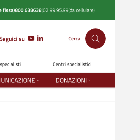
 fissa)
800.638638
|
02 99.95.99
(da cellulare)
Seguici su
YOUTUBE
LINKEDIN
Cerca
 specialisti
Centri specialistici
UNICAZIONE
DONAZIONI