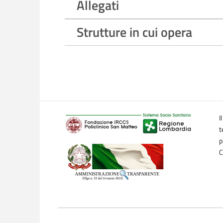
Allegati
Strutture in cui opera
I
t
p
C