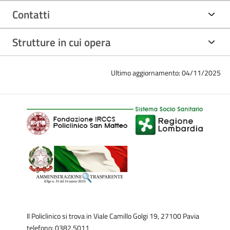
Chirurgia protesica del ginocchio: primo impianto e
revisioni, nella patologia degenerativa artrosica,
Contatti
infettiva e oncologica;
Traumatologia dello sport inerente a lesioni muscolari e
Strutture in cui opera
tendinee;
Medicina riparativa nella patologia muscolare, tendinea
e nella condropatia mediante utilizzo di PRP e cellule
staminali.
Ultimo aggiornamento: 04/11/2025
Ha partecipato a numerosi corsi di Chirurgia su Cadaver-Lab
(Vienna, Londra, Parigi, Madrid, Barcellona, Montpellier e
Muenster).
Ha eseguito come primo operatore oltre 5.000 interventi
chirurgici inerenti la patologia articolare del ginocchio e le
patologie muscolo-tendinee.
È autore di diverse pubblicazioni scientifiche su riviste
internazionali Bmj, Chirurgia organi movimento,
Il Policlinico si trova in Viale Camillo Golgi 19, 27100 Pavia
Pharmaceutics, Biomaterials.
telefono: 0382.5011