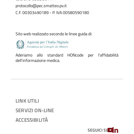
protocollo@pec.smatteo.pv.it
È consulente delle principali società sportive (calcio, basket)
C.F. 00303490189 - P. IVA 00580590180
della città di Pavia.
Sito web realizzato secondo le linee guida di:
Aderiamo allo standard HONcode per l'affidabilità
dell'informazione medica.
LINK UTILI
SERVIZI ON-LINE
ACCESSIBILITÀ
YOUTUBE
LINKEDIN
SEGUICI SU