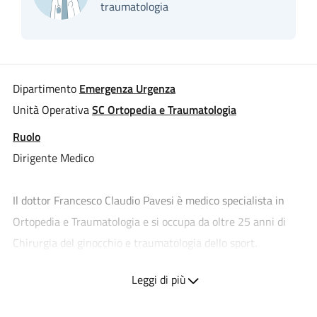
traumatologia
Dipartimento
Emergenza Urgenza
Unità Operativa
SC Ortopedia e Traumatologia
Ruolo
Dirigente Medico
Il dottor Francesco Claudio Pavesi è medico specialista in
Ortopedia e Traumatologia e si occupa da oltre 25 anni di
Chirurgia del ginocchio e traumatologia dello sport.
Le sue
principali aree di competenza
includono:
Leggi di più
Chirurgia artroscopica del ginocchio nella patologia
meniscale e capsulo-legamentosa;