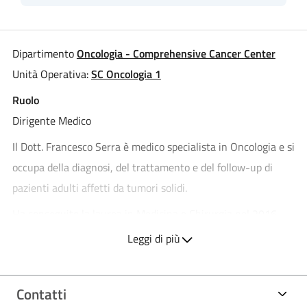
Dipartimento
Oncologia - Comprehensive Cancer Center
Unità Operativa:
SC Oncologia 1
Ruolo
Dirigente Medico
Il Dott. Francesco Serra è medico specialista in Oncologia e si
occupa della diagnosi, del trattamento e del follow-up di
pazienti adulti affetti da tumori solidi.
Ha conseguito la laurea in Medicina e Chirurgia nel 2016
presso l’Università di Cagliari e la successiva specializzazione
Leggi di più
in Oncologia Medica nel 2022 presso l’Università di Pavia. La
formazione professionale si è svolta principalmente presso
Contatti
l’IRCCS Policlinico San Matteo di Pavia. Inoltre sta ultimando