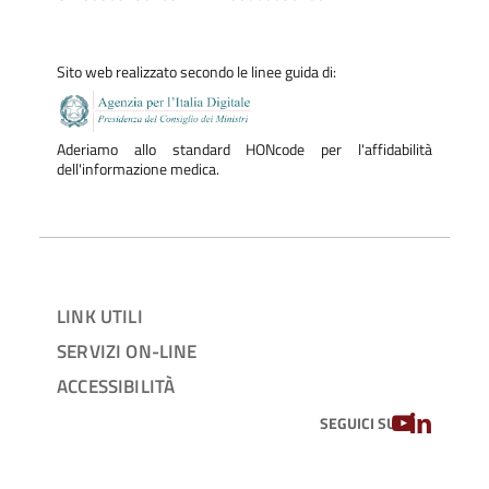
gestione dei tumori dell’Apparato gastroenterico, Pancreas
Unit, Tumori del distretto cervico-cefalico e Gruppo
Sito web realizzato secondo le linee guida di:
neuroncologico attivi nella nostra Fondazione.
Aderiamo allo standard HONcode per l'affidabilità
dell'informazione medica.
LINK UTILI
SERVIZI ON-LINE
ACCESSIBILITÀ
YOUTUBE
LINKEDIN
SEGUICI SU