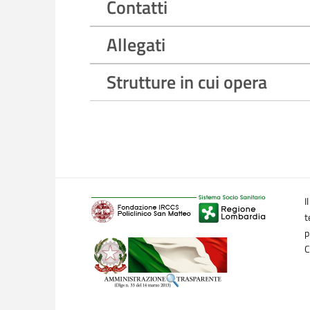
Contatti
Allegati
Strutture in cui opera
I
t
p
C