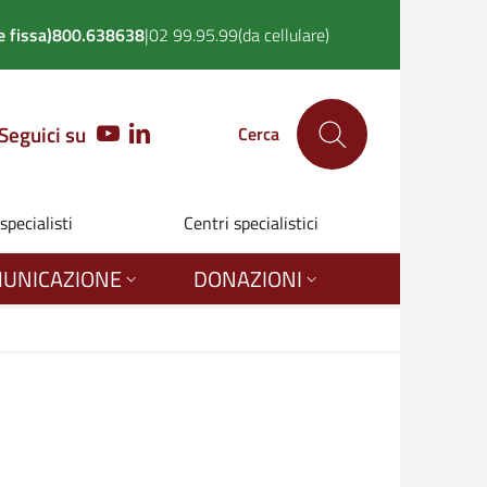
 fissa)
800.638638
|
02 99.95.99
(da cellulare)
Seguici su
YOUTUBE
LINKEDIN
Cerca
 specialisti
Centri specialistici
UNICAZIONE
DONAZIONI