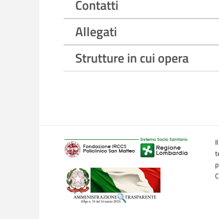
Contatti
Allegati
Strutture in cui opera
I
t
p
C