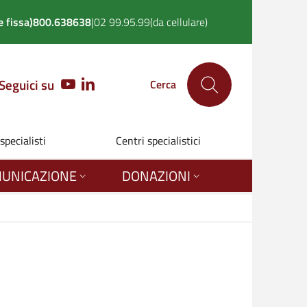
 fissa)
800.638638
|
02 99.95.99
(da cellulare)
Seguici su
YOUTUBE
LINKEDIN
Cerca
 specialisti
Centri specialistici
UNICAZIONE
DONAZIONI