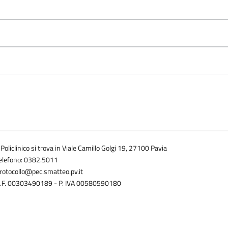
l Policlinico si trova in Viale Camillo Golgi 19, 27100 Pavia
elefono: 0382.5011
rotocollo@pec.smatteo.pv.it
.F. 00303490189 - P. IVA 00580590180