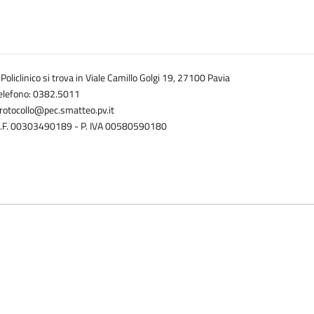
l Policlinico si trova in Viale Camillo Golgi 19, 27100 Pavia
elefono: 0382.5011
rotocollo@pec.smatteo.pv.it
.F. 00303490189 - P. IVA 00580590180