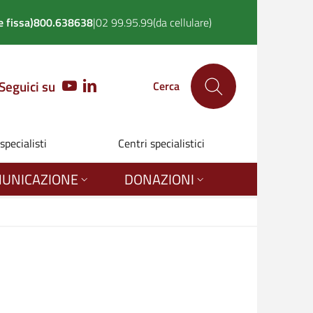
 fissa)
800.638638
|
02 99.95.99
(da cellulare)
Seguici su
YOUTUBE
LINKEDIN
Cerca
 specialisti
Centri specialistici
UNICAZIONE
DONAZIONI