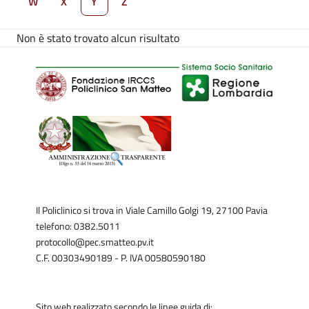
W
X
Y
Z
Non è stato trovato alcun risultato
Il Policlinico si trova in Viale Camillo Golgi 19, 27100 Pavia
telefono: 0382.5011
protocollo@pec.smatteo.pv.it
C.F. 00303490189 - P. IVA 00580590180
Sito web realizzato secondo le linee guida di: