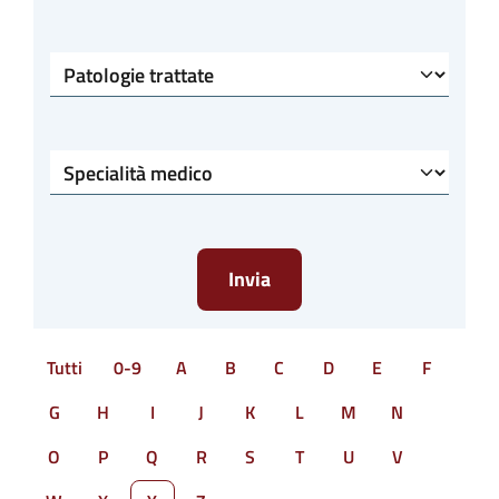
Patologie trattate
Specialità medico
Tutti
0-9
A
B
C
D
E
F
G
H
I
J
K
L
M
N
O
P
Q
R
S
T
U
V