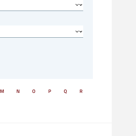
M
N
O
P
Q
R