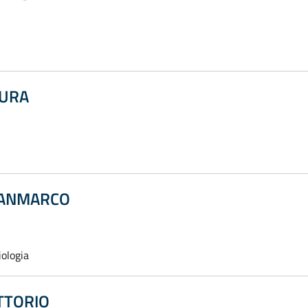
AURA
IANMARCO
iologia
TTORIO