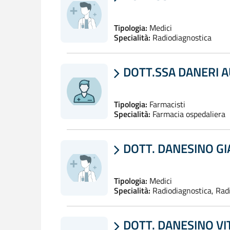
Tipologia:
Medici
Specialità:
Radiodiagnostica
DOTT.SSA DANERI 

Tipologia:
Farmacisti
Specialità:
Farmacia ospedaliera
DOTT. DANESINO G

Tipologia:
Medici
Specialità:
Radiodiagnostica, Rad
DOTT. DANESINO VI
