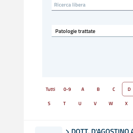
Ricerca libera
Patologie trattate
Tutti
0-9
A
B
C
D
S
T
U
V
W
X
DOTT. D'AGOSTINO
