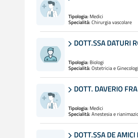
Tipologia:
Medici
Specialità:
Chirurgia vascolare
DOTT.SSA DATURI 

Tipologia:
Biologi
Specialità:
Ostetricia e Ginecolo
DOTT. DAVERIO FR

Tipologia:
Medici
Specialità:
Anestesia e rianimazi
DOTT.SSA DE AMICI
