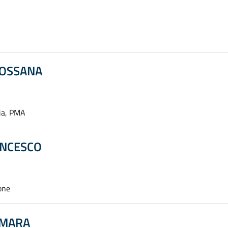
ROSSANA
gia, PMA
ANCESCO
one
 MARA