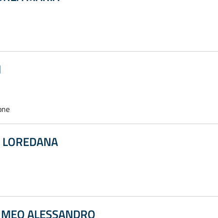
I
one
E LOREDANA
E MEO ALESSANDRO