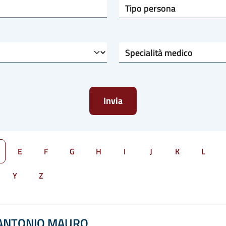
Tipo persona
Specialità medico
E
F
G
H
I
J
K
L
Y
Z
 ANTONIO MAURO