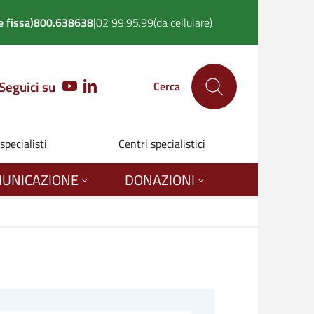
 fissa)
800.638638
|
02 99.95.99
(da cellulare)
Seguici su
YOUTUBE
LINKEDIN
Cerca
 specialisti
Centri specialistici
UNICAZIONE
DONAZIONI