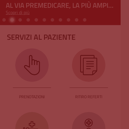
AL VIA PREMEDICARE, LA PIÙ AMPIA
Scopri di più
RETE EUROPEA DI RICERCA
SULL’ARRESTO CARDIACO: IL SAN
MATTEO GUIDA IL PROGETTO
SERVIZI AL PAZIENTE
INTERNAZIONALE
PRENOTAZIONI
RITIRO REFERTI