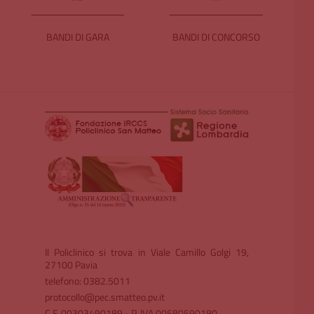
BANDI DI GARA
BANDI DI CONCORSO
Il Policlinico si trova in Viale Camillo Golgi 19,
27100 Pavia
telefono: 0382.5011
protocollo@pec.smatteo.pv.it
C.F. 00303490189 - P. IVA 00580590180