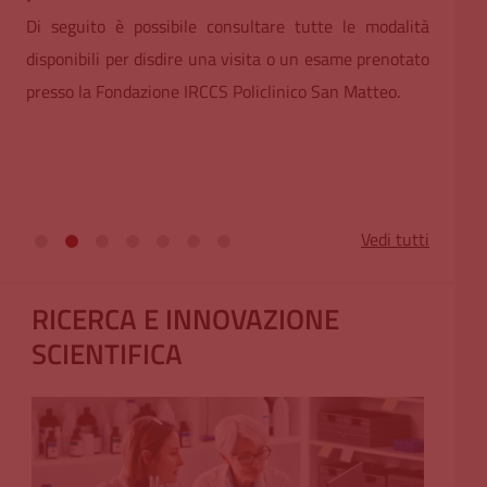
Di seguito è possibile consultare tutte le modalità
Si 
disponibili per disdire una visita o un esame prenotato
l'
Amb
presso la Fondazione IRCCS Policlinico San Matteo.
del
Padi
Le o
6 lu
Vedi tutti
RICERCA E INNOVAZIONE
SCIENTIFICA