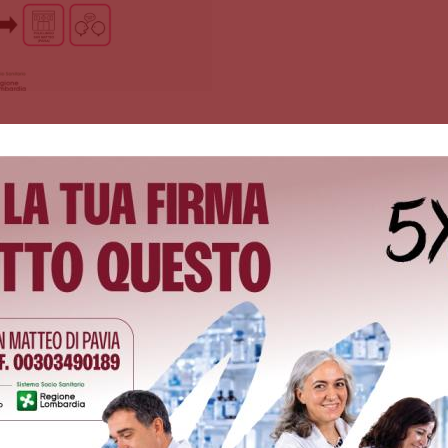
CIENTIFICA
Policlinico San Matteo, il luogo dell'accoglienza, della cura 
L'approccio scientifico ispira la medicina del nostro Ospeda
Lo studio, le tecnologie e l'aggiornamento continuo offron
Ospedale si pone obiettivi ancora più ambiziosi: vuole s