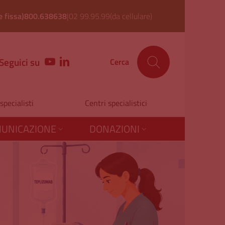
 fissa)
800.638638
|
02 99.95.99
(da cellulare)
Seguici su
YOUTUBE
LINKEDIN
Cerca
 specialisti
Centri specialistici
UNICAZIONE
DONAZIONI