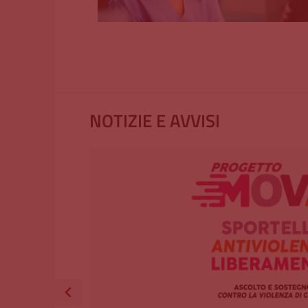
NOTIZIE E AVVISI
a, grazie a un
ro Antiviolenza
donne vittima di