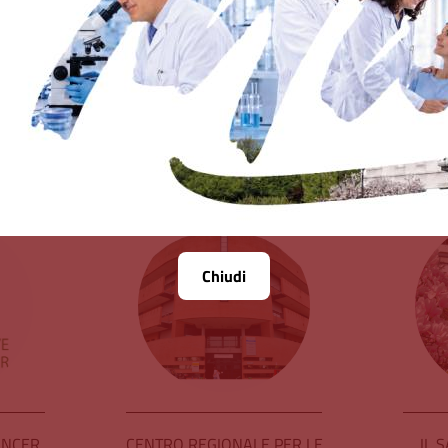
limiti attuali.
Vedi tutta l'attività scientifica
Chiudi
ANCER
CENTRO REGIONALE PER LE
IL 