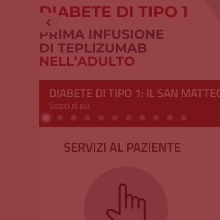
ON
AL VIA PREMEDICARE, LA PIÙ AM
Scopri di più
GUIDA IL PROGETTO INTERNAZIO
SERVIZI AL PAZIENTE