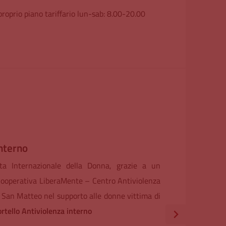
oprio piano tariffario lun-sab: 8.00-20.00
disdire una prenotazione
re tutte le modalità disponibili per disdire una
presso la Fondazione IRCCS Policlinico San