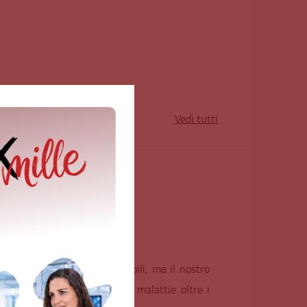
Vedi tutti
e della ricerca.
le in ogni sua azione.
o qui le migliori cure possibili, ma il nostro
pingersi la conoscenza sulle malattie oltre i